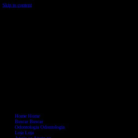
Skip to content
Loading...
Site Oficial Dicas da Dra. Anamaria Chiaverini
Home
Home
Buscar
Buscar
Odontologia
Odontologia
Loja
Loja