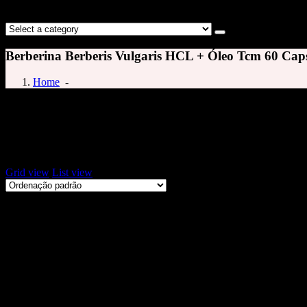
Berberina Berberis Vulgaris HCL + Óleo Tcm 60 Cap
Home
-
Berberina
Exibindo um único resultado
Grid view
List view