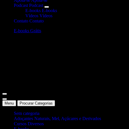
Apoia-se
Apoia-se
Podcast
Podcast
E-books
E-books
Vídeos
Vídeos
Contato
Contato
E-books Grátis
Site Oficial Dicas da Dra. Anamaria Chiaverini
Menu
Procurar Categorias
Sem categoria
Adoçantes Naturais, Mel, Açúcares e Derivados
Cursos Diversos
E-books