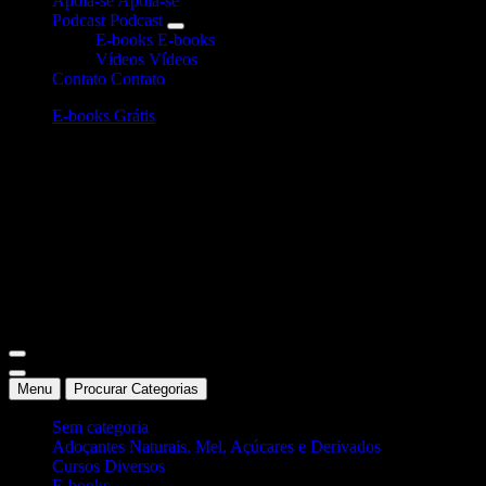
Apoia-se
Apoia-se
Podcast
Podcast
E-books
E-books
Vídeos
Vídeos
Contato
Contato
E-books Grátis
Site Oficial Dicas da Dra. Anamaria Chiaverini
Menu
Procurar Categorias
Sem categoria
Adoçantes Naturais, Mel, Açúcares e Derivados
Cursos Diversos
E-books