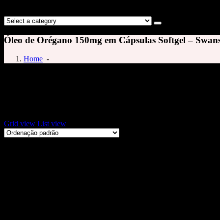
Óleo de Orégano 150mg em Cápsulas Softgel – Swan
Home
-
cápsula de orégano
Exibindo um único resultado
Grid view
List view