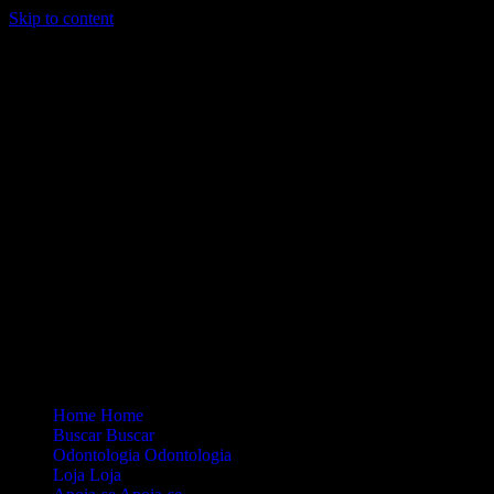
Skip to content
Loading...
Site Oficial Dicas da Dra. Anamaria Chiaverini
Home
Home
Buscar
Buscar
Odontologia
Odontologia
Loja
Loja