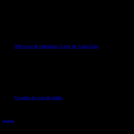
500 sucos & vitaminas | Livro de Capa Dura
O poder de cura do limão
Entre em contato
Contato