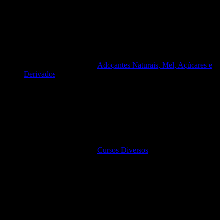
Adoçantes Naturais, Mel, Açúcares e
Derivados
Cursos Diversos