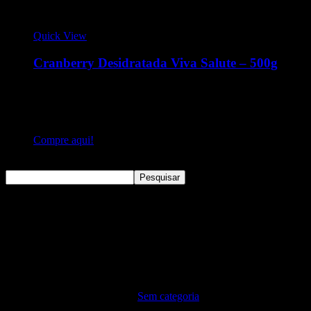
Quick View
Cranberry Desidratada Viva Salute – 500g
A cranberry desidratada é rica em substâncias antioxidantes,
tais como flavonoides, catequinas e antocianinas, que por sua
vez são consideradas grandes aliadas no combate aos danos
causados pelos radicais livres.
Compre aqui!
Pesquisar
Pesquisar
Sem categoria