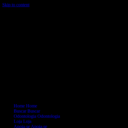
Skip to content
Loading...
Site Oficial Dicas da Dra. Anamaria Chiaverini
Home
Home
Buscar
Buscar
Odontologia
Odontologia
Loja
Loja
Apoia-se
Apoia-se