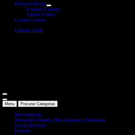
Podcast
Podcast
E-books
E-books
Vídeos
Vídeos
Contato
Contato
E-books Grátis
Site Oficial Dicas da Dra. Anamaria Chiaverini
Menu
Procurar Categorias
Sem categoria
Adoçantes Naturais, Mel, Açúcares e Derivados
Cursos Diversos
E-books