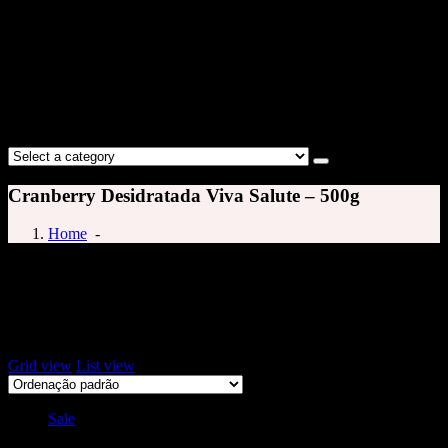
Cranberry Desidratada Viva Salute – 500g
Home
-
cramberry
Exibindo um único resultado
Grid view
List view
Sale