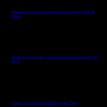
Neutrogena Sun Fresh Protetor Solar Corporal, FPS 50,
200ml
ISDIN Protetor Solar Corporal Fusion Gel Sport FPS 50 –
89,5g
Corpo: Um Guia para Usuários (Capa Dura)