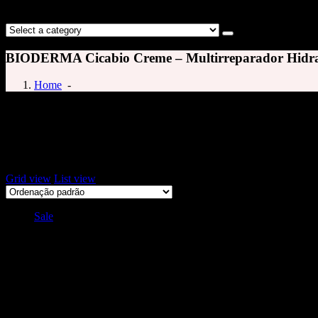
BIODERMA Cicabio Creme – Multirreparador Hidra
Home
-
creme de resveratrol
Exibindo um único resultado
Grid view
List view
Sale