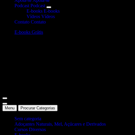
Apoia-se
Apoia-se
Podcast
Podcast
E-books
E-books
Vídeos
Vídeos
Contato
Contato
E-books Grátis
Site Oficial Dicas da Dra. Anamaria Chiaverini
Menu
Procurar Categorias
Sem categoria
Adoçantes Naturais, Mel, Açúcares e Derivados
Cursos Diversos
E-books