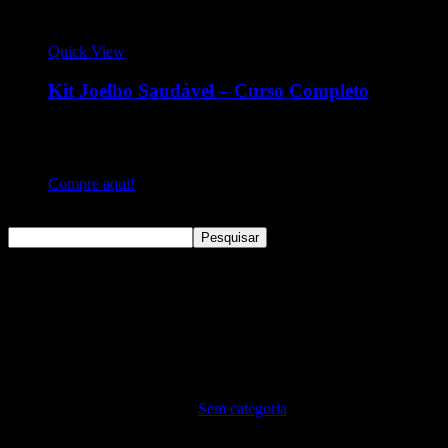
Quick View
Kit Joelho Saudável – Curso Completo
Curso completo para tratar de dores no Joelho. Videoaula para
melhorar a flexibilidade, diminuir a tensão muscular e evitar
que o seu joelho fique duro ou travado.
Compre aqui!
Pesquisar
Pesquisar
Sem categoria