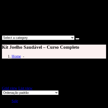
Kit Joelho Saudável – Curso Completo
Home
-
dor no joelho
Exibindo um único resultado
Grid view
List view
Sale