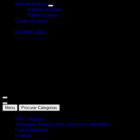
Podcast
Podcast
E-books
E-books
Vídeos
Vídeos
Contato
Contato
E-books Grátis
Site Oficial Dicas da Dra. Anamaria Chiaverini
Menu
Procurar Categorias
Sem categoria
Adoçantes Naturais, Mel, Açúcares e Derivados
Cursos Diversos
E-books