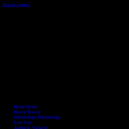
Skip to content
Loading...
Site Oficial Dicas da Dra. Anamaria Chiaverini
Home
Home
Buscar
Buscar
Odontologia
Odontologia
Loja
Loja
Apoia-se
Apoia-se