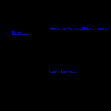
Adoçantes Naturais, Mel, Açúcares e
Derivados
Cursos Diversos