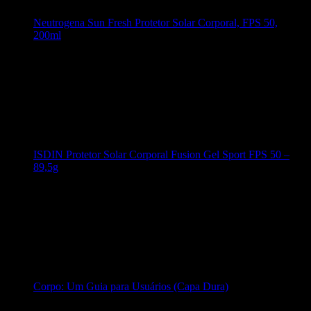
Neutrogena Sun Fresh Protetor Solar Corporal, FPS 50,
200ml
ISDIN Protetor Solar Corporal Fusion Gel Sport FPS 50 –
89,5g
Corpo: Um Guia para Usuários (Capa Dura)