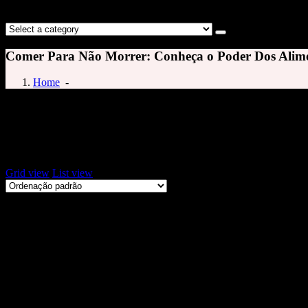
Comer Para Não Morrer: Conheça o Poder Dos Alimen
Home
-
dr michael greger
Exibindo um único resultado
Grid view
List view