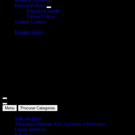
Apoia-se
Apoia-se
Podcast
Podcast
E-books
E-books
Vídeos
Vídeos
Contato
Contato
E-books Grátis
Site Oficial Dicas da Dra. Anamaria Chiaverini
Menu
Procurar Categorias
Sem categoria
Adoçantes Naturais, Mel, Açúcares e Derivados
Cursos Diversos
E-books