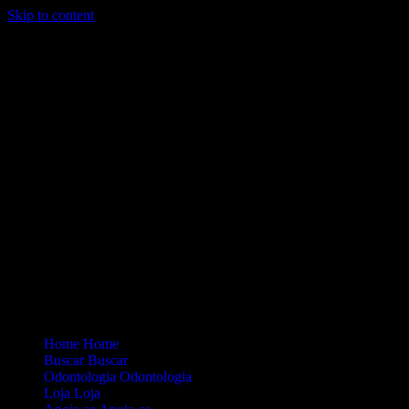
Skip to content
Loading...
Site Oficial Dicas da Dra. Anamaria Chiaverini
Home
Home
Buscar
Buscar
Odontologia
Odontologia
Loja
Loja