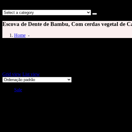
Escova de Dente de Bambu, Com cerdas vegetal de C
Home
-
escova de dentes boni natural
Exibindo um único resultado
Grid view
List view
Sale