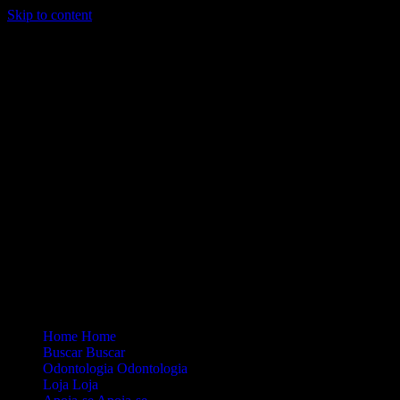
Skip to content
Loading...
Site Oficial Dicas da Dra. Anamaria Chiaverini
Home
Home
Buscar
Buscar
Odontologia
Odontologia
Loja
Loja