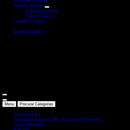
Apoia-se
Apoia-se
Podcast
Podcast
E-books
E-books
Vídeos
Vídeos
Contato
Contato
E-books Grátis
Site Oficial Dicas da Dra. Anamaria Chiaverini
Menu
Procurar Categorias
Sem categoria
Adoçantes Naturais, Mel, Açúcares e Derivados
Cursos Diversos
E-books