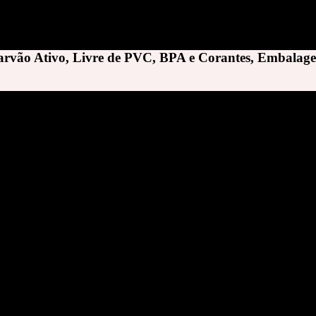
arvão Ativo, Livre de PVC, BPA e Corantes, Embalag