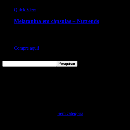
Quick View
Melatonina em cápsulas – Nutrends
A Nutrends Revigoran traz a melatonina em cápsulas. A
melatonina é um dos suplementos mais aguardados do
mercado
Compre aqui!
Pesquisar
Pesquisar
Sem categoria