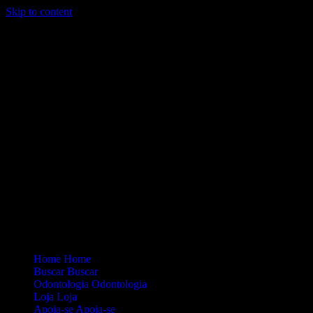
Skip to content
Loading...
Site Oficial Dicas da Dra. Anamaria Chiaverini
Home
Home
Buscar
Buscar
Odontologia
Odontologia
Loja
Loja
Apoia-se
Apoia-se