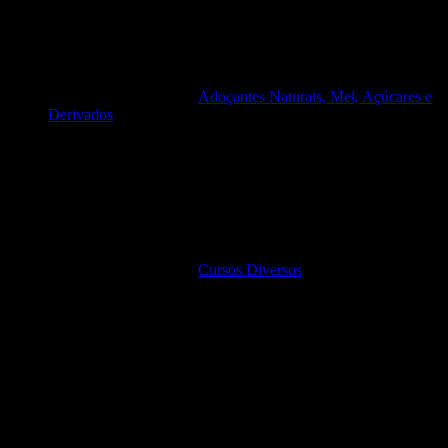
Adoçantes Naturais, Mel, Açúcares e
Derivados
Cursos Diversos