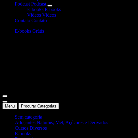
Podcast
Podcast
E-books
E-books
Vídeos
Vídeos
Contato
Contato
E-books Grátis
Site Oficial Dicas da Dra. Anamaria Chiaverini
Menu
Procurar Categorias
Sem categoria
Adoçantes Naturais, Mel, Açúcares e Derivados
Cursos Diversos
E-books