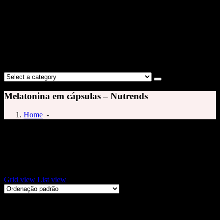
Melatonina em cápsulas – Nutrends
Home
-
Melatonina capsulas
Exibindo um único resultado
Grid view
List view