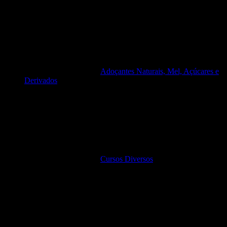
Adoçantes Naturais, Mel, Açúcares e
Derivados
Cursos Diversos