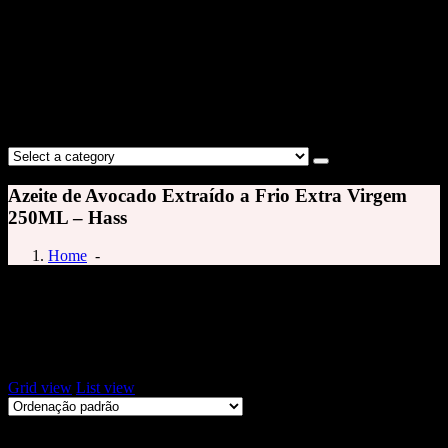
Azeite de Avocado Extraído a Frio Extra Virgem
250ML – Hass
Home
-
Óleo de Abacate Hass
Exibindo um único resultado
Grid view
List view