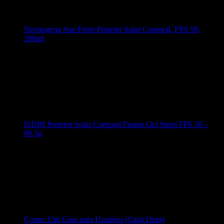
Neutrogena Sun Fresh Protetor Solar Corporal, FPS 50,
200ml
ISDIN Protetor Solar Corporal Fusion Gel Sport FPS 50 –
89,5g
Corpo: Um Guia para Usuários (Capa Dura)