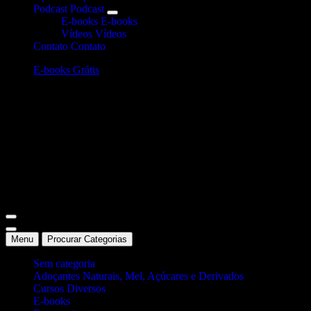
Podcast
Podcast
E-books
E-books
Vídeos
Vídeos
Contato
Contato
E-books Grátis
Site Oficial Dicas da Dra. Anamaria Chiaverini
Menu
Procurar Categorias
Sem categoria
Adoçantes Naturais, Mel, Açúcares e Derivados
Cursos Diversos
E-books