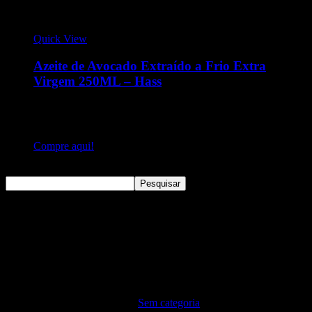
Quick View
Azeite de Avocado Extraído a Frio Extra
Virgem 250ML – Hass
Azeite produzido usando o método de extração a frio, tal
processo garante a alta qualidade e as características naturais
do produto.
Compre aqui!
Pesquisar
Pesquisar
Sem categoria