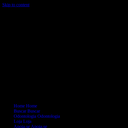
Skip to content
Loading...
Site Oficial Dicas da Dra. Anamaria Chiaverini
Home
Home
Buscar
Buscar
Odontologia
Odontologia
Loja
Loja
Apoia-se
Apoia-se