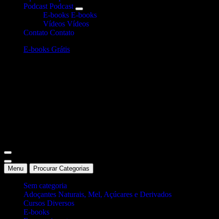
Podcast
Podcast
E-books
E-books
Vídeos
Vídeos
Contato
Contato
E-books Grátis
Site Oficial Dicas da Dra. Anamaria Chiaverini
Menu
Procurar Categorias
Sem categoria
Adoçantes Naturais, Mel, Açúcares e Derivados
Cursos Diversos
E-books