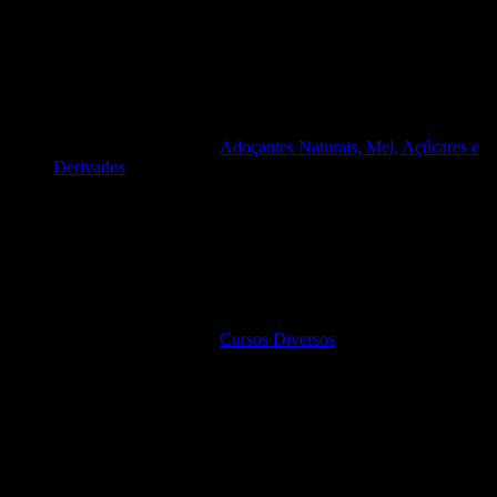
Adoçantes Naturais, Mel, Açúcares e
Derivados
Cursos Diversos