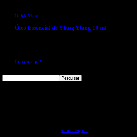
Quick View
Óleo Essencial de Ylang Ylang 10 ml
O Ylang Ylang é uma árvore perene de porte médio e de
origem asiática. O óleo produzido por essa planta possui
propriedades anti-inflamatórias e ação calmante sobre a mente
e o corpo.
Compre aqui!
Pesquisar
Pesquisar
Sem categoria