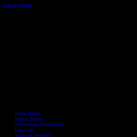
Skip to content
Loading...
Site Oficial Dicas da Dra. Anamaria Chiaverini
Home
Home
Buscar
Buscar
Odontologia
Odontologia
Loja
Loja
Apoia-se
Apoia-se