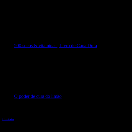
500 sucos & vitaminas | Livro de Capa Dura
O poder de cura do limão
Entre em contato
Contato