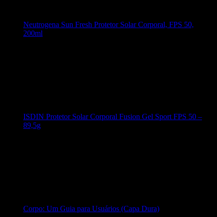
Neutrogena Sun Fresh Protetor Solar Corporal, FPS 50,
200ml
ISDIN Protetor Solar Corporal Fusion Gel Sport FPS 50 –
89,5g
Corpo: Um Guia para Usuários (Capa Dura)