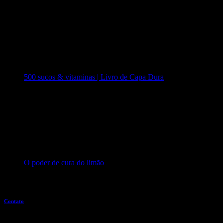
500 sucos & vitaminas | Livro de Capa Dura
O poder de cura do limão
Entre em contato
Contato