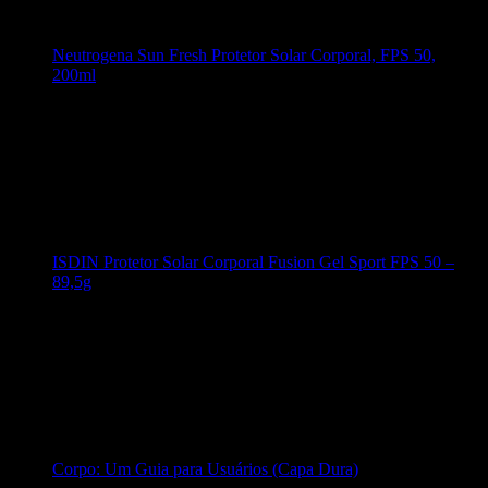
Neutrogena Sun Fresh Protetor Solar Corporal, FPS 50,
200ml
ISDIN Protetor Solar Corporal Fusion Gel Sport FPS 50 –
89,5g
Corpo: Um Guia para Usuários (Capa Dura)