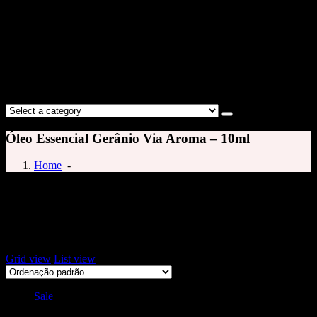
Óleo Essencial Gerânio Via Aroma – 10ml
Home
-
oleo essencial de geranio
Exibindo um único resultado
Grid view
List view
Sale