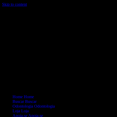
Skip to content
Loading...
Site Oficial Dicas da Dra. Anamaria Chiaverini
Home
Home
Buscar
Buscar
Odontologia
Odontologia
Loja
Loja
Apoia-se
Apoia-se