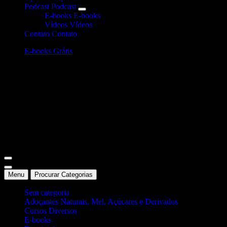
Podcast
Podcast
E-books
E-books
Vídeos
Vídeos
Contato
Contato
E-books Grátis
Site Oficial Dicas da Dra. Anamaria Chiaverini
Menu
Procurar Categorias
Sem categoria
Adoçantes Naturais, Mel, Açúcares e Derivados
Cursos Diversos
E-books