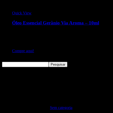
Quick View
Óleo Essencial Gerânio Via Aroma – 10ml
Óleo Essencial 10ml - Gerânio O óleo essencial de Gerânio
Via Aroma é conhecido por amenizar os efeitos da TPM,
aliviar os sintomas da menopausa, cólicas menstruais,
combate às dores musculares.
Compre aqui!
Pesquisar
Pesquisar
Sem categoria