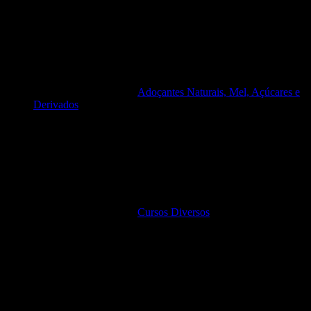
Adoçantes Naturais, Mel, Açúcares e
Derivados
Cursos Diversos