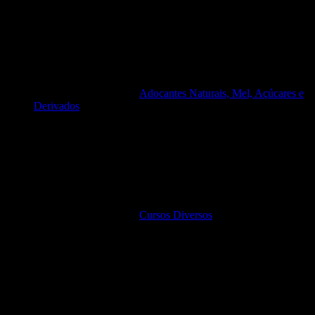
Adoçantes Naturais, Mel, Açúcares e
Derivados
Cursos Diversos