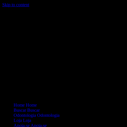
Skip to content
Loading...
Site Oficial Dicas da Dra. Anamaria Chiaverini
Home
Home
Buscar
Buscar
Odontologia
Odontologia
Loja
Loja
Apoia-se
Apoia-se