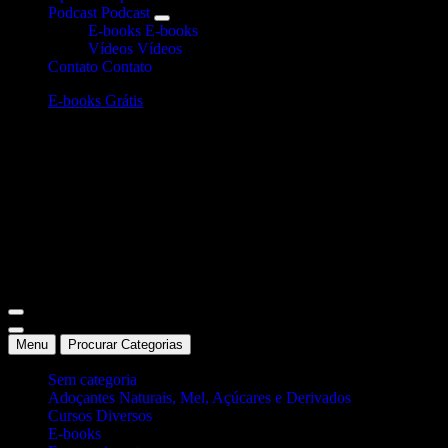
Podcast
Podcast
E-books
E-books
Vídeos
Vídeos
Contato
Contato
E-books Grátis
Site Oficial Dicas da Dra. Anamaria Chiaverini
Menu
Procurar Categorias
Sem categoria
Adoçantes Naturais, Mel, Açúcares e Derivados
Cursos Diversos
E-books