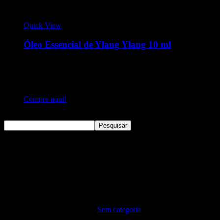
Quick View
Óleo Essencial de Ylang Ylang 10 ml
O Ylang Ylang é uma árvore perene de porte médio e de
origem asiática. O óleo produzido por essa planta possui
propriedades anti-inflamatórias e ação calmante sobre a mente
e o corpo.
Compre aqui!
Pesquisar
Pesquisar
Sem categoria