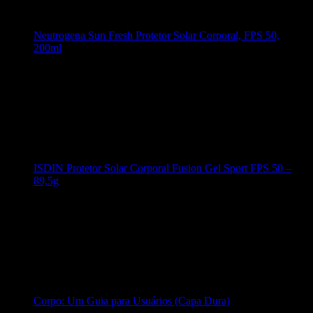
Neutrogena Sun Fresh Protetor Solar Corporal, FPS 50,
200ml
ISDIN Protetor Solar Corporal Fusion Gel Sport FPS 50 –
89,5g
Corpo: Um Guia para Usuários (Capa Dura)