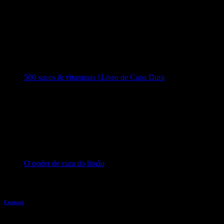
500 sucos & vitaminas | Livro de Capa Dura
O poder de cura do limão
Entre em contato
Contato