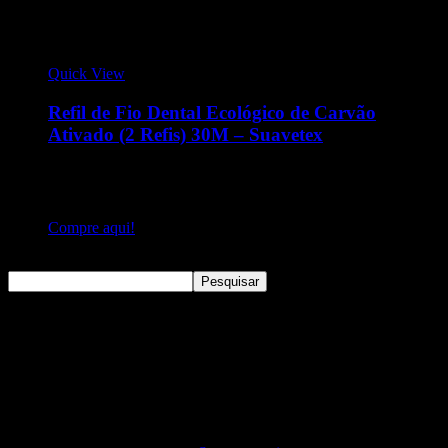
Quick View
Refil de Fio Dental Ecológico de Carvão
Ativado (2 Refis) 30M – Suavetex
Contém 2 refis de 30m.Produto banhado em carvão ativado.
Produto vegano e cruelty-free.Possui embalagem de papel
100% reciclado e é ideal para recarregar o recipiente de vidro.
Compre aqui!
Pesquisar
Pesquisar