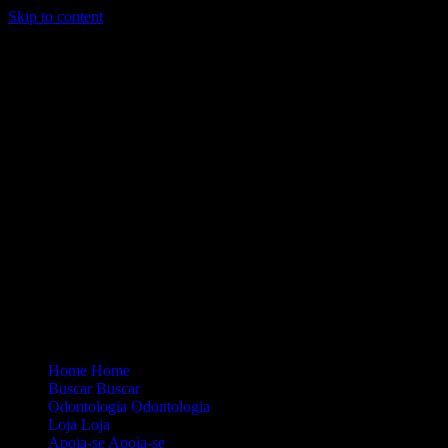
Skip to content
Loading...
Site Oficial Dicas da Dra. Anamaria Chiaverini
Home
Home
Buscar
Buscar
Odontologia
Odontologia
Loja
Loja
Apoia-se
Apoia-se