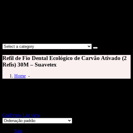
Refil de Fio Dental Ecológico de Carvão Ativado (2
Refis) 30M – Suavetex
Home
-
refil
Exibindo um único resultado
Grid view
List view
Sale