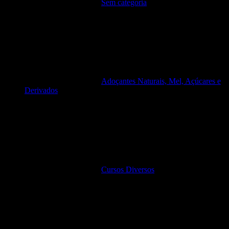
Sem categoria
Adoçantes Naturais, Mel, Açúcares e
Derivados
Cursos Diversos