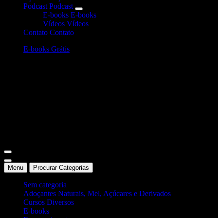
Podcast
Podcast
E-books
E-books
Vídeos
Vídeos
Contato
Contato
E-books Grátis
Site Oficial Dicas da Dra. Anamaria Chiaverini
Menu
Procurar Categorias
Sem categoria
Adoçantes Naturais, Mel, Açúcares e Derivados
Cursos Diversos
E-books