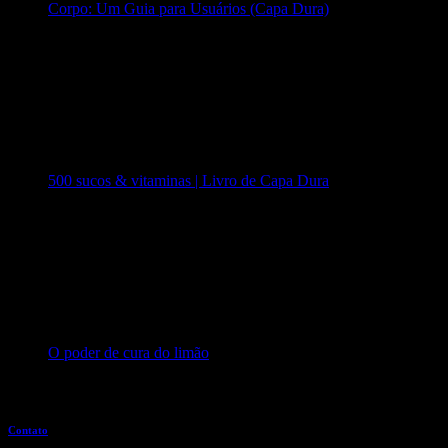
Corpo: Um Guia para Usuários (Capa Dura)
500 sucos & vitaminas | Livro de Capa Dura
O poder de cura do limão
Entre em contato
Contato