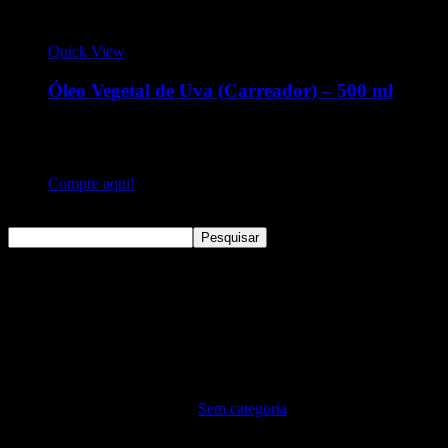
Quick View
Óleo Vegetal de Uva (Carreador) – 500 ml
O óleo vegetal de Semente de Uva é extraído da semente da
fruta, rico em vitamina D, E, e F e ômega 6, que inibe a
formação de radicais livre.
Compre aqui!
Pesquisar
Pesquisar
Sem categoria