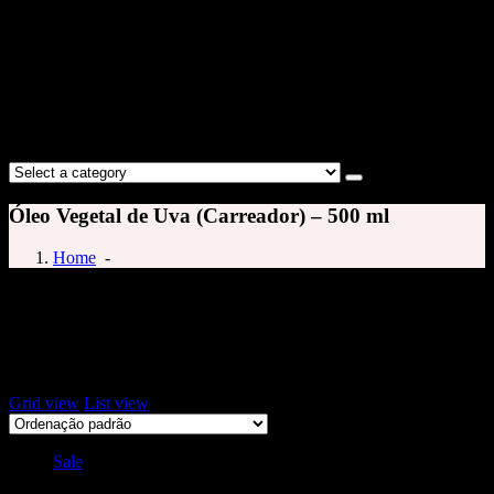
Óleo Vegetal de Uva (Carreador) – 500 ml
Home
-
semente de uva
Exibindo um único resultado
Grid view
List view
Sale