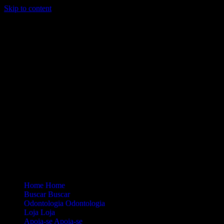
Skip to content
Loading...
Site Oficial Dicas da Dra. Anamaria Chiaverini
Home
Home
Buscar
Buscar
Odontologia
Odontologia
Loja
Loja
Apoia-se
Apoia-se