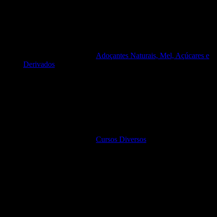
Adoçantes Naturais, Mel, Açúcares e
Derivados
Cursos Diversos