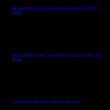
Neutrogena Sun Fresh Protetor Solar Corporal, FPS 50,
200ml
ISDIN Protetor Solar Corporal Fusion Gel Sport FPS 50 –
89,5g
Corpo: Um Guia para Usuários (Capa Dura)