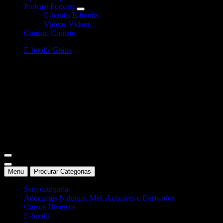
Podcast
Podcast
E-books
E-books
Vídeos
Vídeos
Contato
Contato
E-books Grátis
Site Oficial Dicas da Dra. Anamaria Chiaverini
Menu
Procurar Categorias
Sem categoria
Adoçantes Naturais, Mel, Açúcares e Derivados
Cursos Diversos
E-books