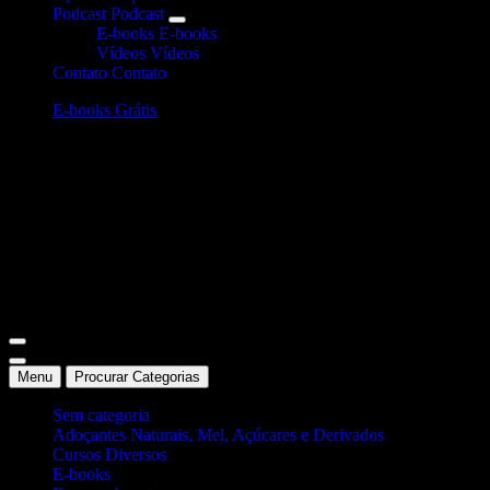
Podcast
Podcast
E-books
E-books
Vídeos
Vídeos
Contato
Contato
E-books Grátis
Site Oficial Dicas da Dra. Anamaria Chiaverini
Menu
Procurar Categorias
Sem categoria
Adoçantes Naturais, Mel, Açúcares e Derivados
Cursos Diversos
E-books