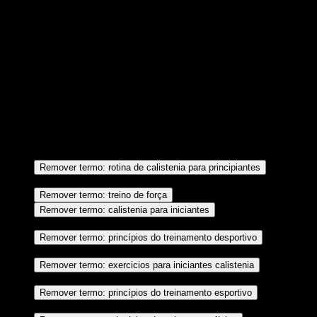
Nesta obra (Anatomia do treinamento de força: Guia ilustrado de
exercícios com o peso corporal para força, potência e definição), o
renomado treinador de força Bret Contreras ensina como aumentar a
força, adquirir massa, queimar gordura e definir os músculos por
meio de uma modalidade de treino que utiliza o próprio peso do
corpo como carga, o que proporciona ao praticante enorme
versatilidade e altos ganhos de uma forma simples e altamente
eficaz.
Autor: Bret Contreras
rotina de
Remover termo: rotina de calistenia para principiantes
calistenia para principiantes
treino de força
Remover termo: treino de força
calistenia para
Remover termo: calistenia para iniciantes
iniciantes
princípios
Remover termo: princípios do treinamento desportivo
do treinamento desportivo
exercicios
Remover termo: exercicios para iniciantes calistenia
para iniciantes calistenia
princípios
Remover termo: princípios do treinamento esportivo
do treinamento esportivo