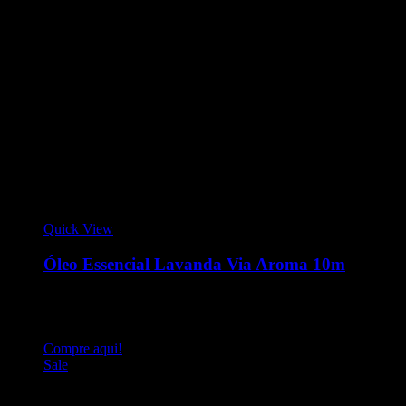
Quick View
Óleo Essencial Lavanda Via Aroma 10m
Óleo Essencial 10ml - Lavanda O óleo essencial de Lavanda
Via Aroma é um dos óleos essenciais mais usados, pois é
extremamente versátil.
Compre aqui!
Sale