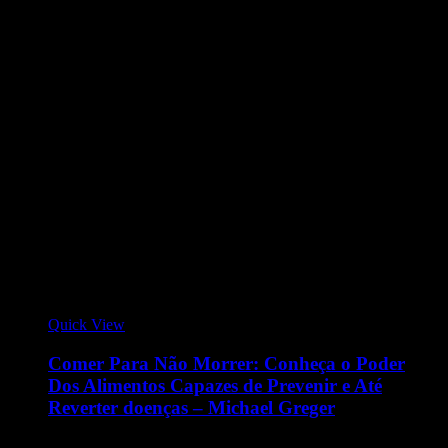
Quick View
Comer Para Não Morrer: Conheça o Poder
Dos Alimentos Capazes de Prevenir e Até
Reverter doenças – Michael Greger
Comer para n
ão morrer
trata de um estilo de alimentação