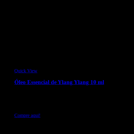
Quick View
Óleo Essencial de Ylang Ylang 10 ml
O Ylang Ylang é uma árvore perene de porte médio e de
origem asiática. O óleo produzido por essa planta possui
propriedades anti-inflamatórias e ação calmante sobre a mente
e o corpo.
Compre aqui!