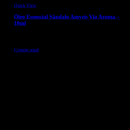
Quick View
Óleo Essencial Sândalo Amyris Via Aroma –
10ml
Óleo essencial 10ml - sândalo amyris. Nome científico:
amyris balsamifera. Origem: Haiti. Processo de extração:
destilação a vapor. Parte da planta: raiz e caule
Compre aqui!