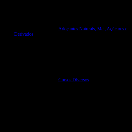
Adoçantes Naturais, Mel, Açúcares e
Derivados
Cursos Diversos