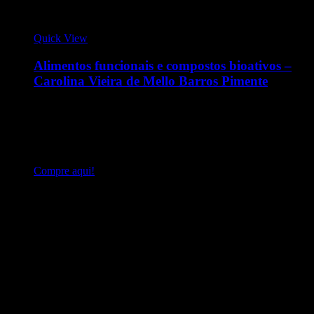
Quick View
Alimentos funcionais e compostos bioativos –
Carolina Vieira de Mello Barros Pimente
A obra Alimentos funcionais e compostos bioativos foi
desenvolvida sob perspectiva interdisciplinar, contemplando
diferentes áreas do conhecimento – Alimentação, Nutrição,
Saúde, Tecnologia, Mercado, Tendências, Sustentabilidade e
Gastronomia
Compre aqui!