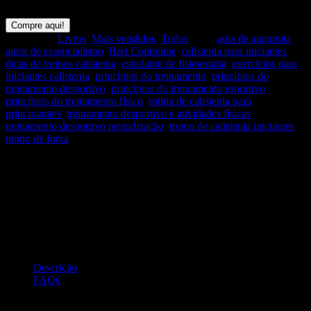
músculos.
Compre aqui!
Categorias:
Livros
,
Mais vendidos
,
Todos
Tags:
aula de anatomia
,
autor de essencialismo
,
Bret Contreiras
,
calistenia para iniciantes
,
dicas de treinos calistenia
,
estudante de fisioterapia
,
exercicios para
iniciantes calistenia
,
princípios do treinamento
,
princípios do
treinamento desportivo
,
princípios do treinamento esportivo
,
princípios do treinamento físico
,
rotina de calistenia para
principiantes
,
treinamento desportivo e atividades físicas
,
treinamento desportivo periodização
,
treino de calistenia iniciantes
,
treino de força
Compartilhar:
Descrição
FAQs
Descrição