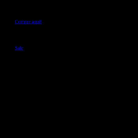
capaz de prevenir, controlar e até reverter muitas das
principais causas de morte da atualidade: a dieta à base de
vegetais.
Compre aqui!
Produtos relacionados
Sale