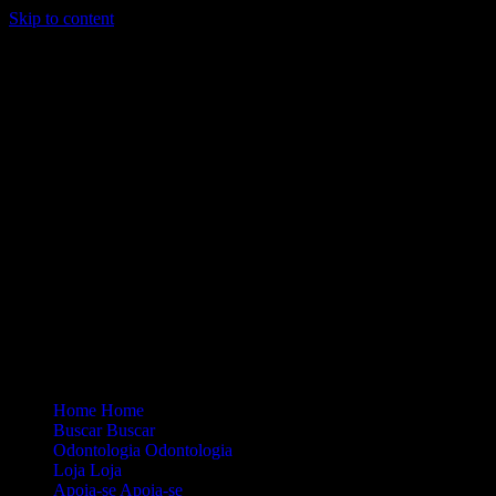
Skip to content
Loading...
Site Oficial Dicas da Dra. Anamaria Chiaverini
Home
Home
Buscar
Buscar
Odontologia
Odontologia
Loja
Loja
Apoia-se
Apoia-se