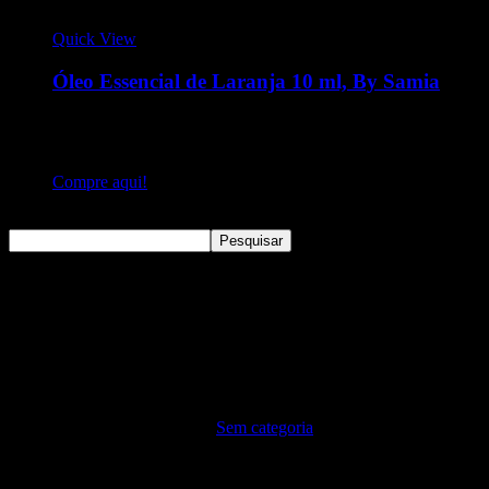
Quick View
Óleo Essencial de Laranja 10 ml, By Samia
O Óleo essencial de Laranja abaixa o colesterol e é
encorajador de apetite. É um ótimo calmante. Alivia a tensão e
o estresse, favorecendo uma perspectiva positiva.
Compre aqui!
Pesquisar
Pesquisar
Sem categoria