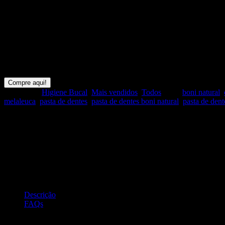
Creme Dental com óleos naturai
Vegano e Natural, Sem Flúor, S
O novo creme dental vegano, natural e sem flúor boni natural menta 
buscamos.
Compre aqui!
Categorias:
Higiene Bucal
,
Mais vendidos
,
Todos
Tags:
boni natural
,
melaleuca
,
pasta de dentes
,
pasta de dentes boni natural
,
pasta de den
Compartilhar:
Descrição
FAQs