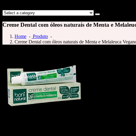
Creme Dental com óleos naturais de Menta e Melaleu
Home
-
Produto
-
Creme Dental com óleos naturais de Menta e Melaleuca Vegano