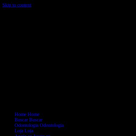
Skip to content
Loading...
Site Oficial Dicas da Dra. Anamaria Chiaverini
Home
Home
Buscar
Buscar
Odontologia
Odontologia
Loja
Loja