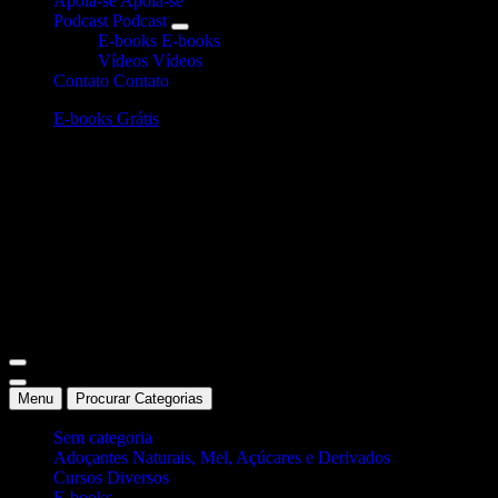
Apoia-se
Apoia-se
Podcast
Podcast
E-books
E-books
Vídeos
Vídeos
Contato
Contato
E-books Grátis
Site Oficial Dicas da Dra. Anamaria Chiaverini
Menu
Procurar Categorias
Sem categoria
Adoçantes Naturais, Mel, Açúcares e Derivados
Cursos Diversos
E-books