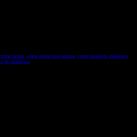
s de Menta e Melaleuca
em Triclosan Boni Natural
melaleuca é uma resposta á nova consciência que todos nós
creme dental
,
creme dental boni natural
,
creme dental de melaleuca
,
tes de melaleuca