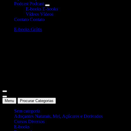
Podcast
Podcast
E-books
E-books
Vídeos
Vídeos
Contato
Contato
E-books Grátis
Site Oficial Dicas da Dra. Anamaria Chiaverini
Menu
Procurar Categorias
Sem categoria
Adoçantes Naturais, Mel, Açúcares e Derivados
Cursos Diversos
E-books