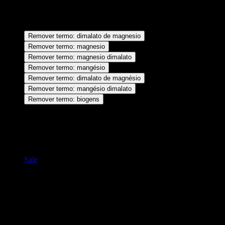
Magnésio Dimalato uma opção de destaque para quem busca maior
aproveitamento do suplemento.
dimalato de magnesio
Remover termo: dimalato de magnesio
magnesio
Remover termo: magnesio
magnesio dimalato
Remover termo: magnesio dimalato
mangésio
Remover termo: mangésio
dimalato de magnésio
Remover termo: dimalato de magnésio
mangésio dimalato
Remover termo: mangésio dimalato
biogens
Remover termo: biogens
Você também pode gostar de…
Sale