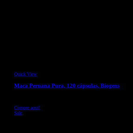
Quick View
Maca Peruana Pura, 120 cápsulas, Biogens
A maca tem sido usada há séculos para aumentar diversos
fatores ligados ao desempenho energético
Compre aqui!
Sale