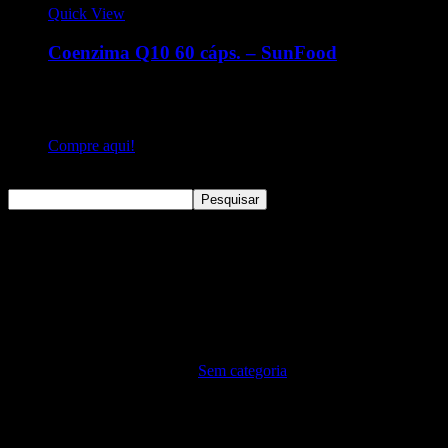
Quick View
Coenzima Q10 60 cáps. – SunFood
A Coenzima Q1O (Ubiquinona) auxilia no tratamento de
colesterol, auxilia no reforço dos sistemas de defesa do
organismo.
Compre aqui!
Pesquisar
Pesquisar
Sem categoria