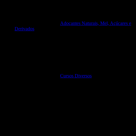
Adoçantes Naturais, Mel, Açúcares e
Derivados
Cursos Diversos