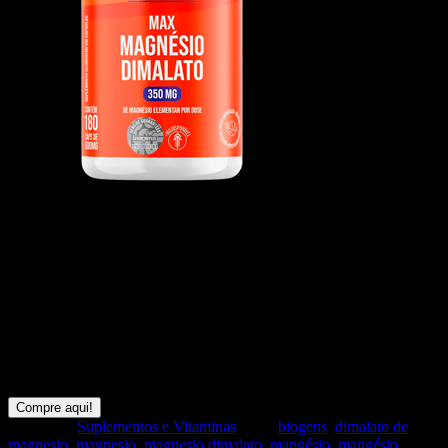
Magnésio Dimalato, 350mg de
magnésio elementar por dose,
180 cápsulas, Biogens
AUXILIA NO FUNCIONAMENTO NEUROMUSCULAR E
MUSCULAR. AUXILIA NO METABOLISMO ENERGÉTICO.
Compre aqui!
Categoria:
Suplementos e Vitaminas
Tags:
biogens
,
dimalato de
magnesio
,
magnesio
,
magnesio dimalato
,
mangésio
,
mangésio