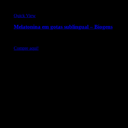
Quick View
Melatonina em gotas sublingual – Biogens
A Biogens traz o Night Calm, a melatonina em sua forma
líquida e com leve sabor de maracujá.
Compre aqui!