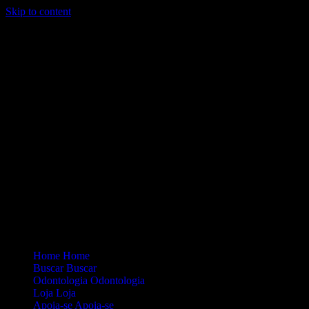
Skip to content
Loading...
Site Oficial Dicas da Dra. Anamaria Chiaverini
Home
Home
Buscar
Buscar
Odontologia
Odontologia
Loja
Loja
Apoia-se
Apoia-se