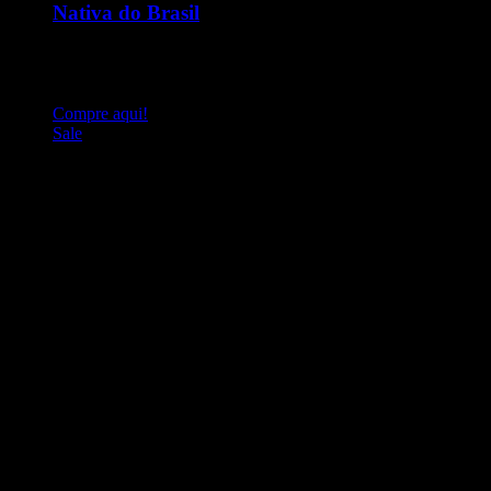
Nativa do Brasil
A Vitamina B6(Piridoxina) estimula as funções de defesas das
células, atua na metabolização das proteínas, gorduras e
aminoácidos e aumenta a biodisponibilidade do magnésio.
Compre aqui!
Sale