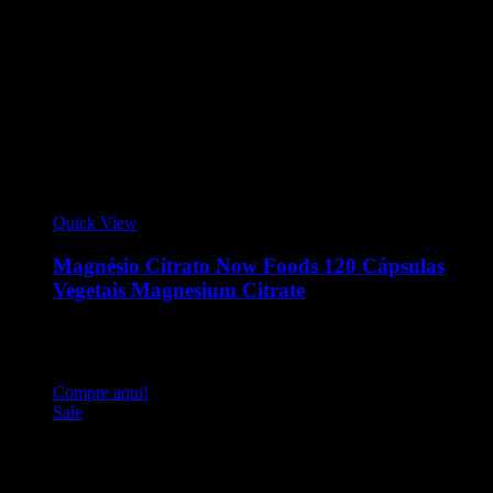
Quick View
Magnésio Citrato Now Foods 120 Cápsulas
Vegetais Magnesium Citrate
Magnesium Citrate da Now Foods 120 Cápsulas. É essencial
para a produção de energia e aceleração do metabolismo,
contração muscular
Compre aqui!
Sale