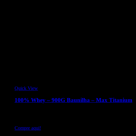
Quick View
100% Whey – 900G Baunilha – Max Titanium
100% Whey é um suplemento a base de proteína concentrada
do soro do leite (Whey Protein Concentrate), matéria-prima
elaborada com alta tecnologia, de elevado valor biológico
Compre aqui!