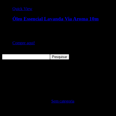
Quick View
Óleo Essencial Lavanda Via Aroma 10m
Óleo Essencial 10ml - Lavanda O óleo essencial de Lavanda
Via Aroma é um dos óleos essenciais mais usados, pois é
extremamente versátil.
Compre aqui!
Pesquisar
Pesquisar
Sem categoria