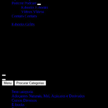
Podcast
Podcast
E-books
E-books
Vídeos
Vídeos
Contato
Contato
E-books Grátis
Site Oficial Dicas da Dra. Anamaria Chiaverini
Menu
Procurar Categorias
Sem categoria
Adoçantes Naturais, Mel, Açúcares e Derivados
Cursos Diversos
E-books