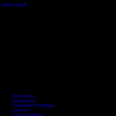
Skip to content
Loading...
Site Oficial Dicas da Dra. Anamaria Chiaverini
Home
Home
Buscar
Buscar
Odontologia
Odontologia
Loja
Loja
Apoia-se
Apoia-se