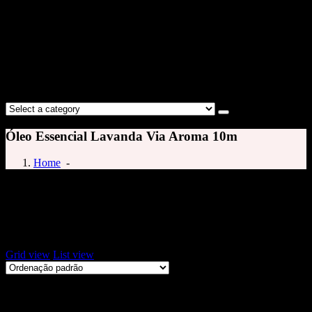
Óleo Essencial Lavanda Via Aroma 10m
Home
-
oleo de lavanda
Exibindo um único resultado
Grid view
List view