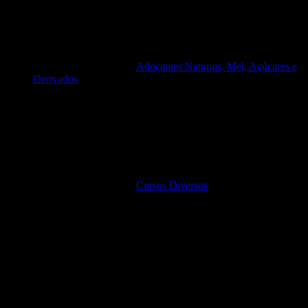
Adoçantes Naturais, Mel, Açúcares e
Derivados
Cursos Diversos