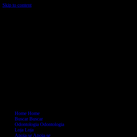
Skip to content
Loading...
Site Oficial Dicas da Dra. Anamaria Chiaverini
Home
Home
Buscar
Buscar
Odontologia
Odontologia
Loja
Loja
Apoia-se
Apoia-se