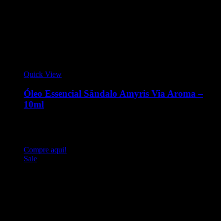
Quick View
Óleo Essencial Sândalo Amyris Via Aroma –
10ml
Óleo essencial 10ml - sândalo amyris. Nome científico:
amyris balsamifera. Origem: Haiti. Processo de extração:
destilação a vapor. Parte da planta: raiz e caule
Compre aqui!
Sale