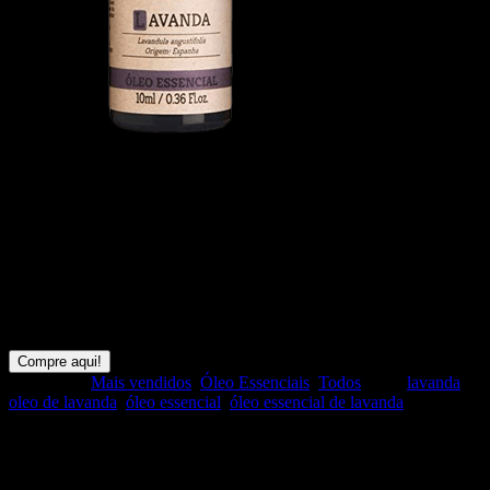
Óleo Essencial Lavanda Via
Aroma 10m
Óleo Essencial 10ml – Lavanda O óleo essencial de Lavanda Via
Aroma é um dos óleos essenciais mais usados, pois é extremamente
versátil.
Compre aqui!
Categorias:
Mais vendidos
,
Óleo Essenciais
,
Todos
Tags:
lavanda
,
oleo de lavanda
,
óleo essencial
,
óleo essencial de lavanda
Compartilhar: