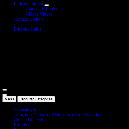
Podcast
Podcast
E-books
E-books
Vídeos
Vídeos
Contato
Contato
E-books Grátis
Site Oficial Dicas da Dra. Anamaria Chiaverini
Menu
Procurar Categorias
Sem categoria
Adoçantes Naturais, Mel, Açúcares e Derivados
Cursos Diversos
E-books