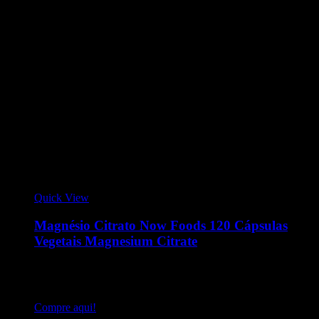
Quick View
Magnésio Citrato Now Foods 120 Cápsulas
Vegetais Magnesium Citrate
Magnesium Citrate da Now Foods 120 Cápsulas. É essencial
para a produção de energia e aceleração do metabolismo,
contração muscular
Compre aqui!