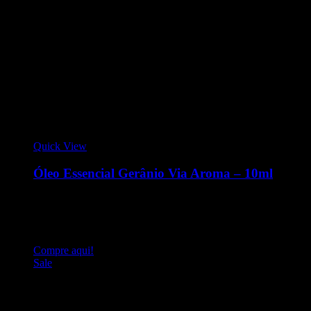
Quick View
Óleo Essencial Gerânio Via Aroma – 10ml
Óleo Essencial 10ml - Gerânio O óleo essencial de Gerânio
Via Aroma é conhecido por amenizar os efeitos da TPM,
aliviar os sintomas da menopausa, cólicas menstruais,
combate às dores musculares.
Compre aqui!
Sale