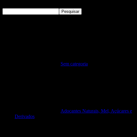
Pesquisar
Pesquisar
Sem categoria
Adoçantes Naturais, Mel, Açúcares e
Derivados