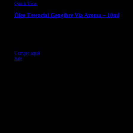
Quick View
Óleo Essencial Gengibre Via Aroma – 10ml
O Óleo Essencial de Gengibre é um produto vegano, com
certificação IBD e testado por cromatografia. O Óleo
Essencial de Gengibre possui ação anti-inflamatória,
antisséptica e analgésica, pode aliviar inflamações e baixar
febres
Compre aqui!
Sale