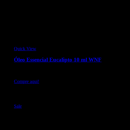
Quick View
Óleo Essencial Eucalipto 10 ml WNF
Óleo Essencial Eucalipto - Eucalyptus globulus. Tônico,
purificador e fortalecedor do sistema respiratório.
Compre aqui!
Produtos relacionados
Sale