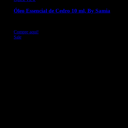
Óleo Essencial de Cedro 10 ml, By Samia
O óleo essencial de Cedro era muito utilizado pelos índios
norte-americanos como remédio e em queimas de purificação.
Compre aqui!
Sale