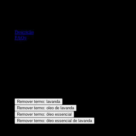
Descrição
FAQs
Descrição
Óleo Essencial 10ml – Lavanda O óleo essencial de Lavanda Via
Aroma é um dos óleos essenciais mais usados, pois é extremamente
versátil. Possui ação analgésica, antisséptica, antibiótica,
antidepressiva e bactericida. Auxilia na menopausa, enxaqueca e
estresse, também é bom para o sistema respiratório, para bronquites
e resfriados em geral.
lavanda
Remover termo: lavanda
oleo de lavanda
Remover termo: oleo de lavanda
óleo essencial
Remover termo: óleo essencial
óleo essencial de
Remover termo: óleo essencial de lavanda
lavanda