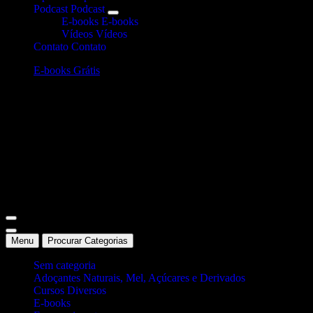
Podcast
Podcast
E-books
E-books
Vídeos
Vídeos
Contato
Contato
E-books Grátis
Site Oficial Dicas da Dra. Anamaria Chiaverini
Menu
Procurar Categorias
Sem categoria
Adoçantes Naturais, Mel, Açúcares e Derivados
Cursos Diversos
E-books