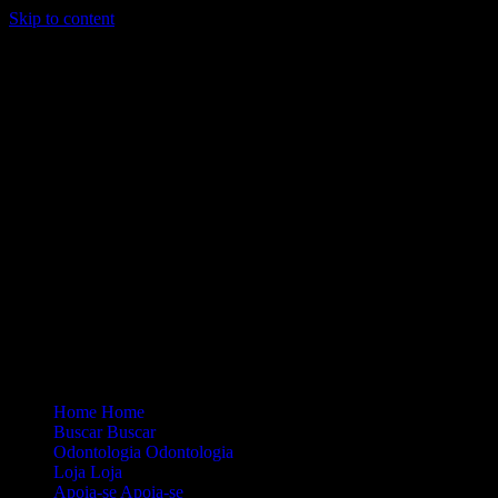
Skip to content
Loading...
Site Oficial Dicas da Dra. Anamaria Chiaverini
Home
Home
Buscar
Buscar
Odontologia
Odontologia
Loja
Loja
Apoia-se
Apoia-se