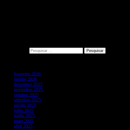
André Ramos
___________________
NÃO CLIQUE AQUI: https://bit.ly/2EcF8U9
0 Comments
Pesquisar
Pesquisar por:
Vídeos Recentes
fevereiro 2026
janeiro 2026
dezembro 2025
novembro 2025
outubro 2025
setembro 2025
agosto 2025
julho 2025
junho 2025
maio 2025
abril 2025