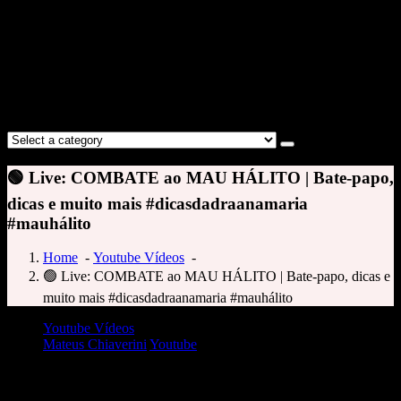
🟢 Live: COMBATE ao MAU HÁLITO | Bate-papo,
dicas e muito mais #dicasdadraanamaria
#mauhálito
Home
-
Youtube Vídeos
-
🟢 Live: COMBATE ao MAU HÁLITO | Bate-papo, dicas e
muito mais #dicasdadraanamaria #mauhálito
Youtube Vídeos
Mateus Chiaverini
Youtube
🟢 Live: COMBATE ao MAU HÁLITO | Bate-papo, dicas e muito mais
#dicasdadraanamaria #mauhálito