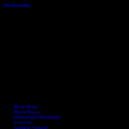
Skip to content
Loading...
Site Oficial Dicas da Dra. Anamaria Chiaverini
Home
Home
Buscar
Buscar
Odontologia
Odontologia
Loja
Loja
Apoia-se
Apoia-se