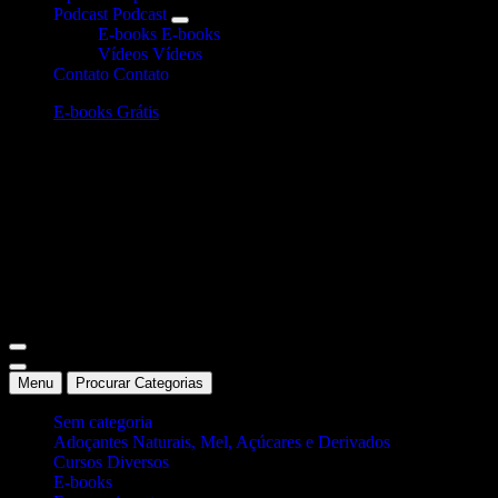
Podcast
Podcast
E-books
E-books
Vídeos
Vídeos
Contato
Contato
E-books Grátis
Site Oficial Dicas da Dra. Anamaria Chiaverini
Menu
Procurar Categorias
Sem categoria
Adoçantes Naturais, Mel, Açúcares e Derivados
Cursos Diversos
E-books