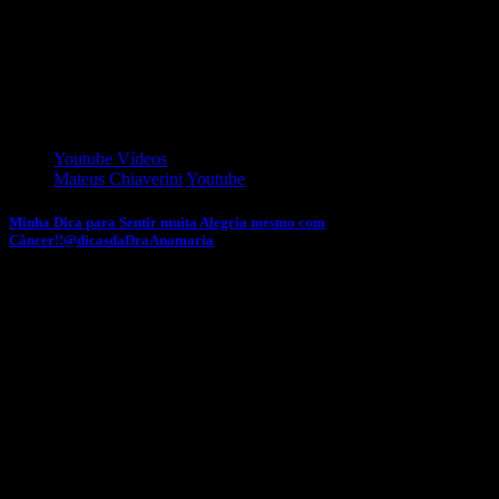
Facebook: @odontoanamaria
#sucodelaranjacomcúrcuma #sucodelaranjacomaçafrão
#sucodelaranja #sucoparadordegarganta
#sucoparamelhorararespiração #dicasdadraanamaria
___________________
NÃO CLIQUE AQUI: https://bit.ly/2EcF8U9
Youtube Vídeos
Mateus Chiaverini
Youtube
Minha Dica para Sentir muita Alegria mesmo com
Câncer!!@dicasdaDraAnamaria