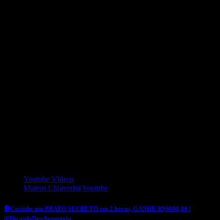
momento tão difícil. Fica aqui meu agradecimento, Deus abençoe
você e sua família!
🟢Seja um Apoiador do meu canal e me ajude na luta contra o
Câncer de Mama, acesse:👇👇👇
🟢 https://apoia.se/dicasdadraanamaria
Para aqueles que conseguem ajudar apenas uma única vez pode ser
feito via PIX. Mas peço, se possível façam o Apoio pelo Apoia-se
no cartão de crédito para conseguirmos ter um Apoio fixo mensal,
mesmo que você ache que o valor seja baixo, qualquer valor faz a
diferença. Obrigada pelo carinho:🟢chave 🔑 PIX:
anamaria.unesp@gmail.com
👆👆👆
Hoje preciso da sua ajuda para lutar contra o câncer de mama, neste
vídeo relato meu caso e o que você pode fazer para me ajudar.
🟢Saiba mais sobre minha quimioterapia:
https://youtu.be/E_3fTgU5VUQ
Youtube Vídeos
Mateus Chiaverini
Youtube
🟢Cozinhe um PRATO SECRETO em 2 horas, GANHE R$6000,00 |
@DicasdaDraAnamaria