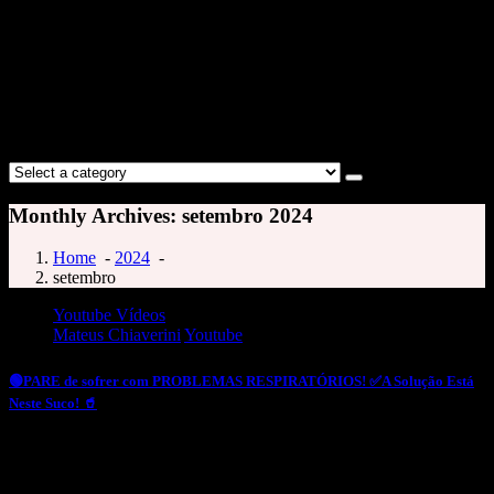
Monthly Archives: setembro 2024
Home
-
2024
-
setembro
Youtube Vídeos
Mateus Chiaverini
Youtube
🟢PARE de sofrer com PROBLEMAS RESPIRATÓRIOS! ✅️A Solução Está
Neste Suco! 🥤