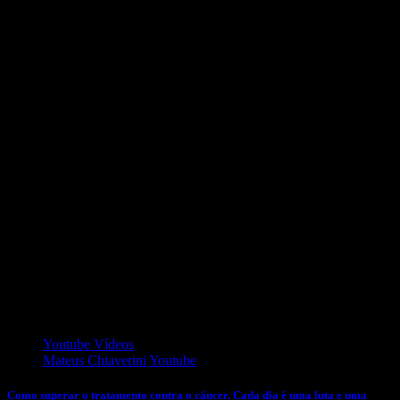
Hoje vou falar um pouco sobre como se sentir satisfeito e feliz , sem
precisar fazer grandes coisas, apenas ima: amando!
Assim fica fácil não é?
Vamos praticar?
Caso sinta se inspirado em apoiar nosso canal, através da campanha
de financiamento coletivo,
entre no site apoia.se dicasdadraanamaria e faça seu apoio
Para ajudar em em forma de pix, nossa chave é
Anamaria.unesp@gmail.com
Amo muito voces!
Youtube Vídeos
Mateus Chiaverini
Youtube
Como superar o tratamento contra o câncer. Cada dia é uma luta e uma