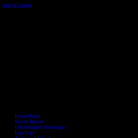
Skip to content
Loading...
Site Oficial Dicas da Dra. Anamaria Chiaverini
Home
Home
Buscar
Buscar
Odontologia
Odontologia
Loja
Loja