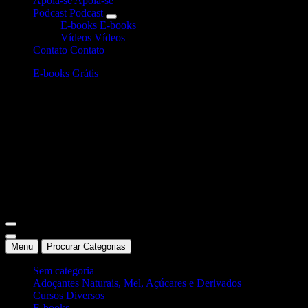
Apoia-se
Apoia-se
Podcast
Podcast
E-books
E-books
Vídeos
Vídeos
Contato
Contato
E-books Grátis
Site Oficial Dicas da Dra. Anamaria Chiaverini
Menu
Procurar Categorias
Sem categoria
Adoçantes Naturais, Mel, Açúcares e Derivados
Cursos Diversos
E-books