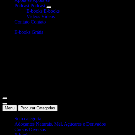
Apoia-se
Apoia-se
Podcast
Podcast
E-books
E-books
Vídeos
Vídeos
Contato
Contato
E-books Grátis
Site Oficial Dicas da Dra. Anamaria Chiaverini
Menu
Procurar Categorias
Sem categoria
Adoçantes Naturais, Mel, Açúcares e Derivados
Cursos Diversos
E-books