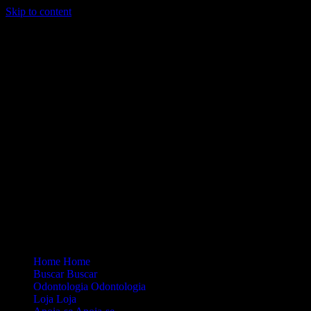
Skip to content
Loading...
Site Oficial Dicas da Dra. Anamaria Chiaverini
Home
Home
Buscar
Buscar
Odontologia
Odontologia
Loja
Loja