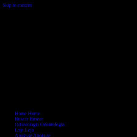
Skip to content
Loading...
Site Oficial Dicas da Dra. Anamaria Chiaverini
Home
Home
Buscar
Buscar
Odontologia
Odontologia
Loja
Loja
Apoia-se
Apoia-se