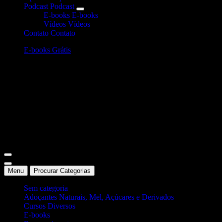
Podcast
Podcast
E-books
E-books
Vídeos
Vídeos
Contato
Contato
E-books Grátis
Site Oficial Dicas da Dra. Anamaria Chiaverini
Menu
Procurar Categorias
Sem categoria
Adoçantes Naturais, Mel, Açúcares e Derivados
Cursos Diversos
E-books