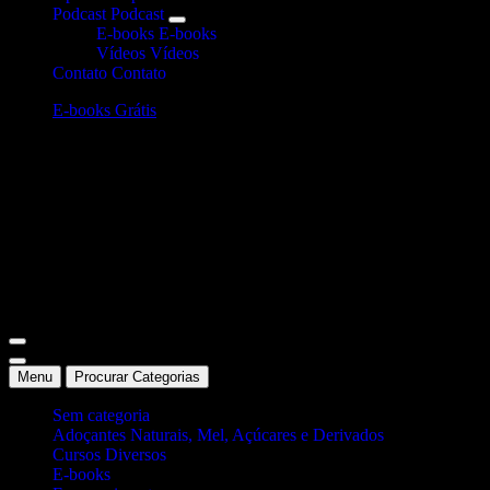
Podcast
Podcast
E-books
E-books
Vídeos
Vídeos
Contato
Contato
E-books Grátis
Site Oficial Dicas da Dra. Anamaria Chiaverini
Menu
Procurar Categorias
Sem categoria
Adoçantes Naturais, Mel, Açúcares e Derivados
Cursos Diversos
E-books