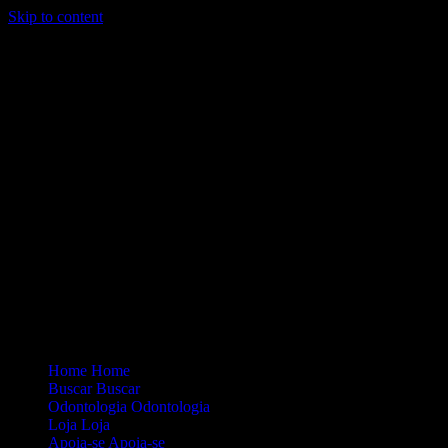
Skip to content
Loading...
Site Oficial Dicas da Dra. Anamaria Chiaverini
Home
Home
Buscar
Buscar
Odontologia
Odontologia
Loja
Loja
Apoia-se
Apoia-se