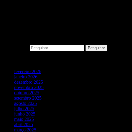
Loja Virtual: https://odontoanamaria.com/loja.html
___________________
NÃO CLIQUE AQUI: https://bit.ly/2EcF8U9
0 Comments
Pesquisar
Pesquisar por:
Vídeos Recentes
fevereiro 2026
janeiro 2026
dezembro 2025
novembro 2025
outubro 2025
setembro 2025
agosto 2025
julho 2025
junho 2025
maio 2025
abril 2025
março 2025