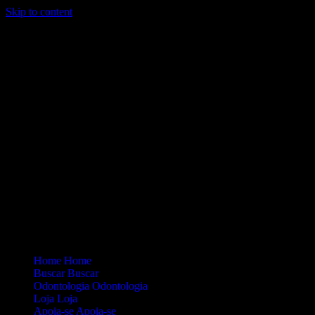
Skip to content
Loading...
Site Oficial Dicas da Dra. Anamaria Chiaverini
Home
Home
Buscar
Buscar
Odontologia
Odontologia
Loja
Loja
Apoia-se
Apoia-se