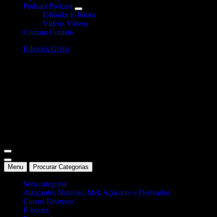
Podcast
Podcast
E-books
E-books
Vídeos
Vídeos
Contato
Contato
E-books Grátis
Site Oficial Dicas da Dra. Anamaria Chiaverini
Menu
Procurar Categorias
Sem categoria
Adoçantes Naturais, Mel, Açúcares e Derivados
Cursos Diversos
E-books