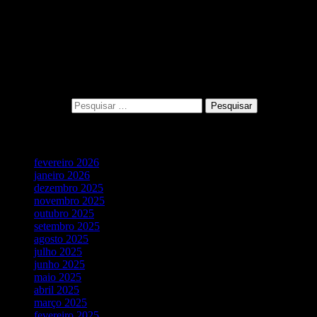
___________________
NÃO CLIQUE AQUI: https://bit.ly/2EcF8U9
0 Comments
Pesquisar
Pesquisar por:
Vídeos Recentes
fevereiro 2026
janeiro 2026
dezembro 2025
novembro 2025
outubro 2025
setembro 2025
agosto 2025
julho 2025
junho 2025
maio 2025
abril 2025
março 2025
fevereiro 2025