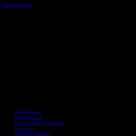
Skip to content
Loading...
Site Oficial Dicas da Dra. Anamaria Chiaverini
Home
Home
Buscar
Buscar
Odontologia
Odontologia
Loja
Loja
Apoia-se
Apoia-se