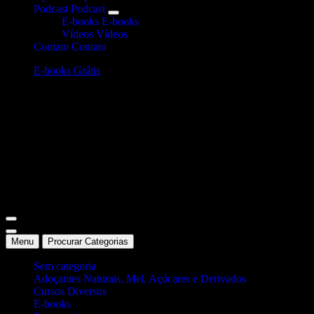
Podcast
Podcast
E-books
E-books
Vídeos
Vídeos
Contato
Contato
E-books Grátis
Site Oficial Dicas da Dra. Anamaria Chiaverini
Menu
Procurar Categorias
Sem categoria
Adoçantes Naturais, Mel, Açúcares e Derivados
Cursos Diversos
E-books