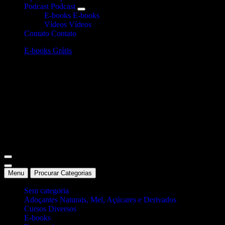
Podcast
Podcast
E-books
E-books
Vídeos
Vídeos
Contato
Contato
E-books Grátis
Site Oficial Dicas da Dra. Anamaria Chiaverini
Menu
Procurar Categorias
Sem categoria
Adoçantes Naturais, Mel, Açúcares e Derivados
Cursos Diversos
E-books