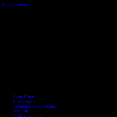
Skip to content
Loading...
Site Oficial Dicas da Dra. Anamaria Chiaverini
Home
Home
Buscar
Buscar
Odontologia
Odontologia
Loja
Loja
Apoia-se
Apoia-se